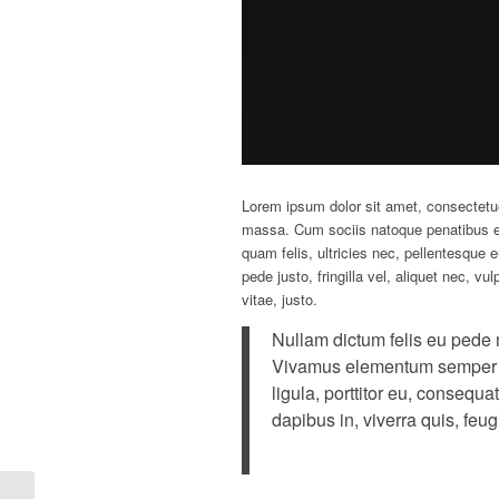
Lorem ipsum dolor sit amet, consectetu
massa. Cum sociis natoque penatibus et
quam felis, ultricies nec, pellentesque
pede justo, fringilla vel, aliquet nec, v
vitae, justo.
Nullam dictum felis eu pede m
Vivamus elementum semper ni
ligula, porttitor eu, consequa
dapibus in, viverra quis, feugi