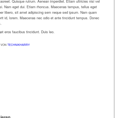
laoreet. Quisque rutrum. Aenean imperdiet. Etiam ultricies nisi vel
nisi. Nam eget dui. Etiam rhoncus. Maecenas tempus, tellus eget
 libero, sit amet adipiscing sem neque sed ipsum. Nam quam
rerit id, lorem. Maecenas nec odio et ante tincidunt tempus. Donec
s.
et eros faucibus tincidunt. Duis leo.
VON
TECHNIKHARRY
sieren