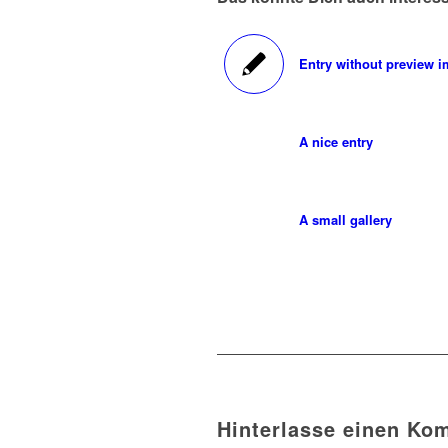
Entry without preview 
A nice entry
A small gallery
Hinterlasse einen Ko