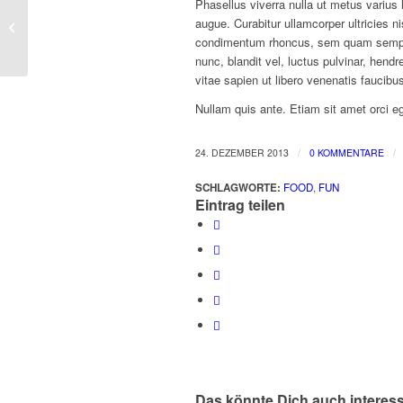
Phasellus viverra nulla ut metus varius 
This is a post with post
augue. Curabitur ullamcorper ultricies 
type „Link“
condimentum rhoncus, sem quam semper
nunc, blandit vel, luctus pulvinar, hend
vitae sapien ut libero venenatis faucibu
Nullam quis ante. Etiam sit amet orci eg
/
/
24. DEZEMBER 2013
0 KOMMENTARE
SCHLAGWORTE:
FOOD
,
FUN
Eintrag teilen
Das könnte Dich auch interes