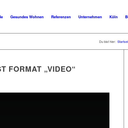
de
Gesundes Wohnen
Referenzen
Unternehmen
Köln
B
Du bist hier:
Startsei
ST FORMAT „VIDEO“