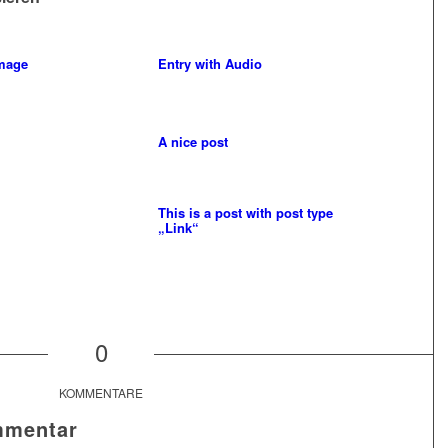
image
Entry with Audio
A nice post
This is a post with post type
„Link“
0
KOMMENTARE
mmentar