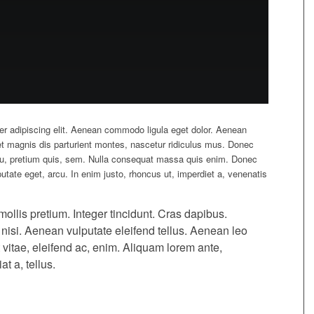
er adipiscing elit. Aenean commodo ligula eget dolor. Aenean
 magnis dis parturient montes, nascetur ridiculus mus. Donec
 eu, pretium quis, sem. Nulla consequat massa quis enim. Donec
ulputate eget, arcu. In enim justo, rhoncus ut, imperdiet a, venenatis
ollis pretium. Integer tincidunt. Cras dapibus.
si. Aenean vulputate eleifend tellus. Aenean leo
t vitae, eleifend ac, enim. Aliquam lorem ante,
at a, tellus.